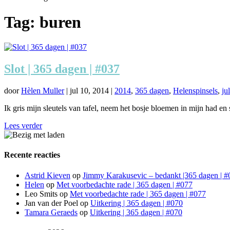
Tag:
buren
Slot | 365 dagen | #037
door
Hèlen Muller
|
jul 10, 2014
|
2014
,
365 dagen
,
Helenspinsels
,
ju
Ik gris mijn sleutels van tafel, neem het bosje bloemen in mijn had en s
Lees verder
Recente reacties
Astrid Kieven
op
Jimmy Karakusevic – bedankt |365 dagen | #
Helen
op
Met voorbedachte rade | 365 dagen | #077
Leo Smits
op
Met voorbedachte rade | 365 dagen | #077
Jan van der Poel
op
Uitkering | 365 dagen | #070
Tamara Geraeds
op
Uitkering | 365 dagen | #070