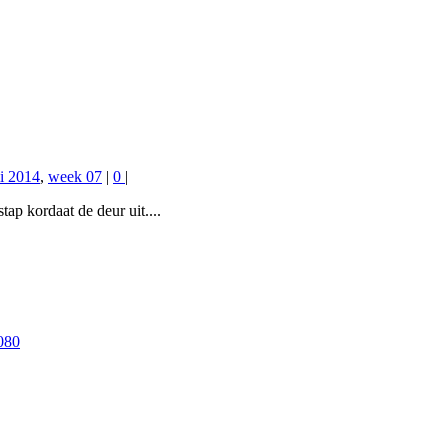
li 2014
,
week 07
|
0
|
tap kordaat de deur uit....
080