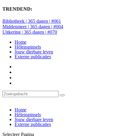
TRENDEND:
Bibliotheek | 365 dagen | #061
Middenmeer | 365 dagen | #004
Uitkering | 365 dagen | #070
Home
Hèlenspinsels
Jouw dierbare leven
Externe publicaties
Home
Hèlenspinsels
Jouw dierbare leven
Externe publicaties
Selecteer Pagina