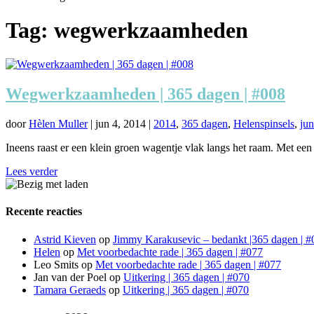
Tag:
wegwerkzaamheden
Wegwerkzaamheden | 365 dagen | #008
door
Hèlen Muller
|
jun 4, 2014
|
2014
,
365 dagen
,
Helenspinsels
,
jun
Ineens raast er een klein groen wagentje vlak langs het raam. Met een 
Lees verder
Recente reacties
Astrid Kieven
op
Jimmy Karakusevic – bedankt |365 dagen | #
Helen
op
Met voorbedachte rade | 365 dagen | #077
Leo Smits
op
Met voorbedachte rade | 365 dagen | #077
Jan van der Poel
op
Uitkering | 365 dagen | #070
Tamara Geraeds
op
Uitkering | 365 dagen | #070