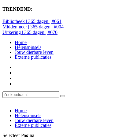
TRENDEND:
Bibliotheek | 365 dagen | #061
Middenmeer | 365 dagen | #004
Uitkering | 365 dagen | #070
Home
Hèlenspinsels
Jouw dierbare leven
Externe publicaties
Home
Hèlenspinsels
Jouw dierbare leven
Externe publicaties
Selecteer Pagina