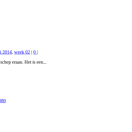
i 2014
,
week 02
|
0
|
schep eraan. Het is een...
080