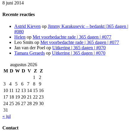
8 juni 2014
Recente reacties
Astrid Kieven
op
Jimmy Karakusevic – bedankt |365 dagen |
#080
Helen
op
Met voorbedachte rade | 365 dagen | #077
Leo Smits
op
Met voorbedachte rade | 365 dagen | #077
Jan van der Poel
op
Uitkering | 365 dagen | #070
Tamara Geraeds
op
Uitkering | 365 dagen | #070
augustus 2026
M
D
W
D
V
Z
Z
1
2
3
4
5
6
7
8
9
10
11
12
13
14
15
16
17
18
19
20
21
22
23
24
25
26
27
28
29
30
31
« jul
Contact