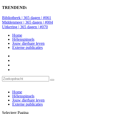
TRENDEND:
Bibliotheek | 365 dagen | #061
Middenmeer | 365 dagen | #004
Uitkering | 365 dagen | #070
Home
Hèlenspinsels
Jouw dierbare leven
Externe publicaties
Home
Hèlenspinsels
Jouw dierbare leven
Externe publicaties
Selecteer Pagina