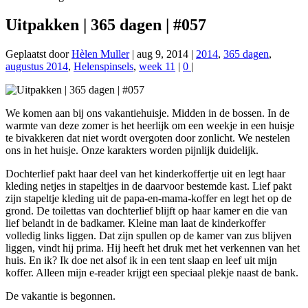
Uitpakken | 365 dagen | #057
Geplaatst door
Hèlen Muller
|
aug 9, 2014
|
2014
,
365 dagen
,
augustus 2014
,
Helenspinsels
,
week 11
|
0
|
We komen aan bij ons vakantiehuisje. Midden in de bossen. In de
warmte van deze zomer is het heerlijk om een weekje in een huisje
te bivakkeren dat niet wordt overgoten door zonlicht. We nestelen
ons in het huisje. Onze karakters worden pijnlijk duidelijk.
Dochterlief pakt haar deel van het kinderkoffertje uit en legt haar
kleding netjes in stapeltjes in de daarvoor bestemde kast. Lief pakt
zijn stapeltje kleding uit de papa-en-mama-koffer en legt het op de
grond. De toilettas van dochterlief blijft op haar kamer en die van
lief belandt in de badkamer. Kleine man laat de kinderkoffer
volledig links liggen. Dat zijn spullen op de kamer van zus blijven
liggen, vindt hij prima. Hij heeft het druk met het verkennen van het
huis. En ik? Ik doe net alsof ik in een tent slaap en leef uit mijn
koffer. Alleen mijn e-reader krijgt een speciaal plekje naast de bank.
De vakantie is begonnen.